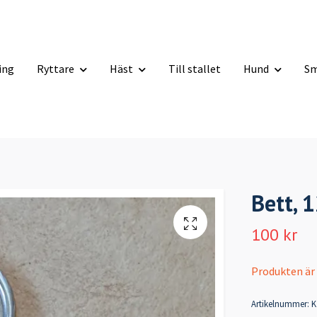
ning
Ryttare
Häst
Till stallet
Hund
Sm
Bett, 
100 kr
Produkten är ty
Artikelnummer:
K