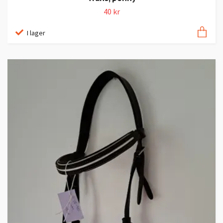
40 kr
I lager