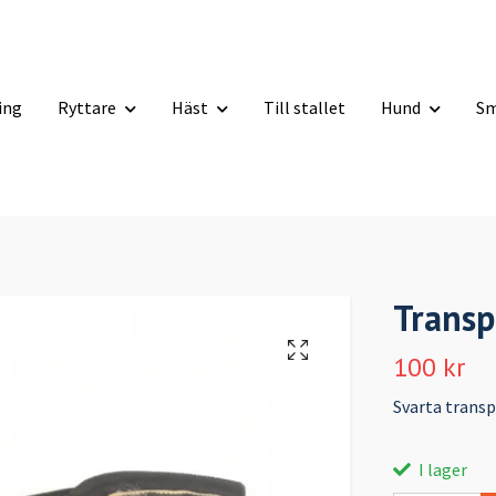
ning
Ryttare
Häst
Till stallet
Hund
Sm
Transp
100 kr
Svarta transp
I lager