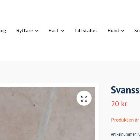
ning
Ryttare
Häst
Till stallet
Hund
Sm
Svans
20 kr
Produkten är ty
Artikelnummer:
K