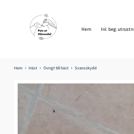
Hem
Inl. beg. utrust
Hem
Häst
Övrigt till häst
Svansskydd