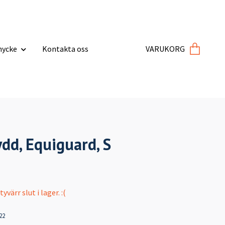
ycke
Kontakta oss
VARUKORG
dd, Equiguard, S
värr slut i lager. :(
22