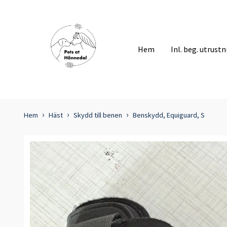
Hem
Inl. beg. utrust
Hem
Häst
Skydd till benen
Benskydd, Equiguard, S