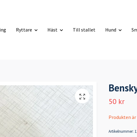
ning
Ryttare
Häst
Till stallet
Hund
Sm
Bensky
50 kr
Produkten är ty
Artikelnummer:
1