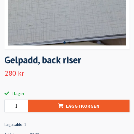
Gelpadd, back riser
280 kr
I lager
LÄGG I KORGEN
Lagersaldo:
1