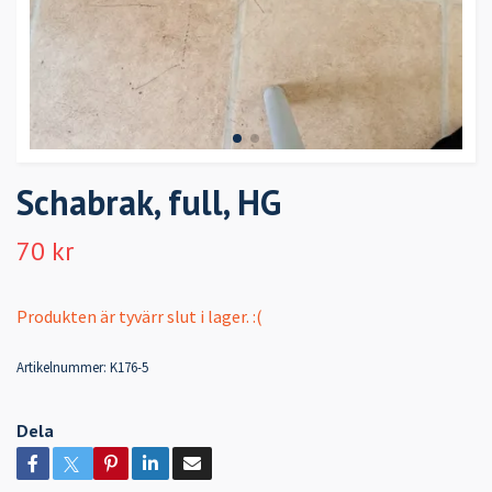
Schabrak, full, HG
70 kr
Produkten är tyvärr slut i lager. :(
Artikelnummer:
K176-5
Dela