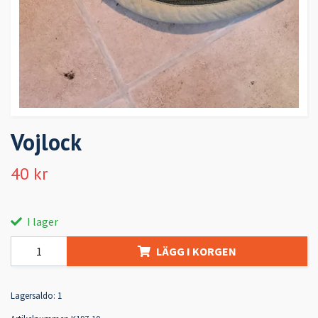
Vojlock
40 kr
I lager
LÄGG I KORGEN
Lagersaldo:
1