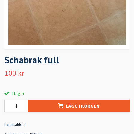
Schabrak full
100 kr
I lager
LÄGG I KORGEN
Lagersaldo:
1