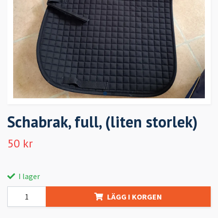
Schabrak, full, (liten storlek)
50 kr
I lager
LÄGG I KORGEN