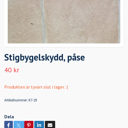
Stigbygelskydd, påse
40 kr
Produkten är tyvärr slut i lager. :(
Artikelnummer:
K7-29
Dela