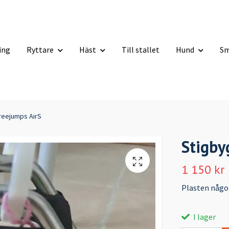
ning
Ryttare
Häst
Till stallet
Hund
Sm
Freejumps AirS
Stigby
1 150 kr
Plasten något
I lager