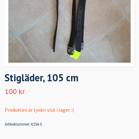
Stigläder, 105 cm
100 kr
Produkten är tyvärr slut i lager. :(
Artikelnummer:
K154-5