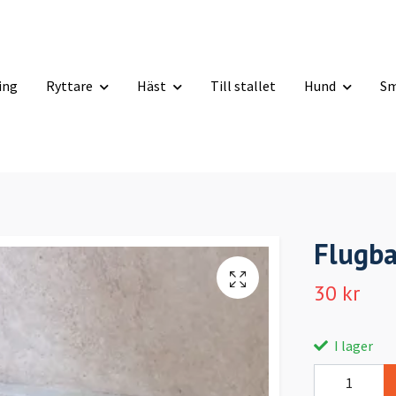
ning
Ryttare
Häst
Till stallet
Hund
Sm
Flugb
30 kr
I lager