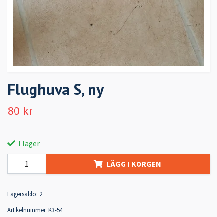
Flughuva S, ny
80 kr
I lager
LÄGG I KORGEN
Lagersaldo:
2
Artikelnummer:
K3-54