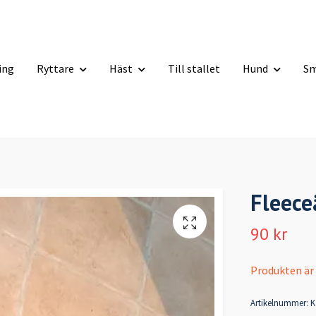
ning
Ryttare
Häst
Till stallet
Hund
Sm
Fleece
90 kr
Produkten är ty
Artikelnummer:
K