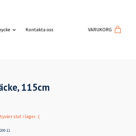
ycke
Kontakta oss
VARUKORG
äcke, 115cm
värr slut i lager. :(
200-11