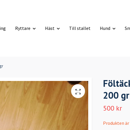
ning
Ryttare
Häst
Till stallet
Hund
Sm
gr
Föltäck
200 gr
500 kr
Produkten är ty