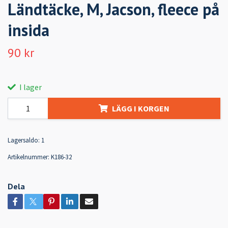
Ländtäcke, M, Jacson, fleece på
insida
90 kr
I lager
LÄGG I KORGEN
Lagersaldo:
1
Artikelnummer:
K186-32
Dela