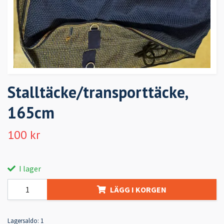
Stalltäcke/transporttäcke,
165cm
100 kr
I lager
LÄGG I KORGEN
Lagersaldo:
1