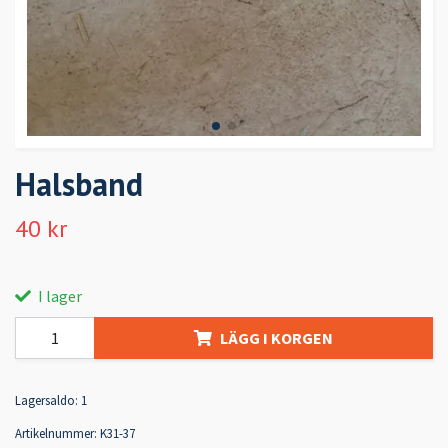
Halsband
40 kr
I lager
LÄGG I KORGEN
Lagersaldo:
1
Artikelnummer:
K31-37