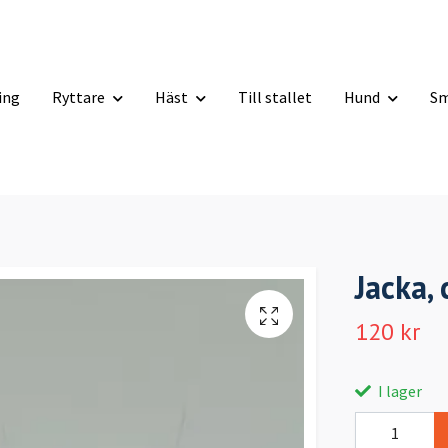
ning
Ryttare
Häst
Till stallet
Hund
Sm
Jacka, 
120 kr
I lager