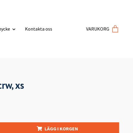
ycke
Kontakta oss
VARUKORG
crw, xs
LÄGG I KORGEN