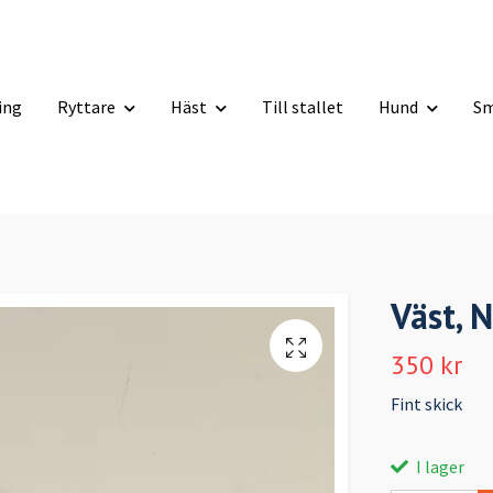
ning
Ryttare
Häst
Till stallet
Hund
Sm
Väst, 
350 kr
Fint skick
I lager