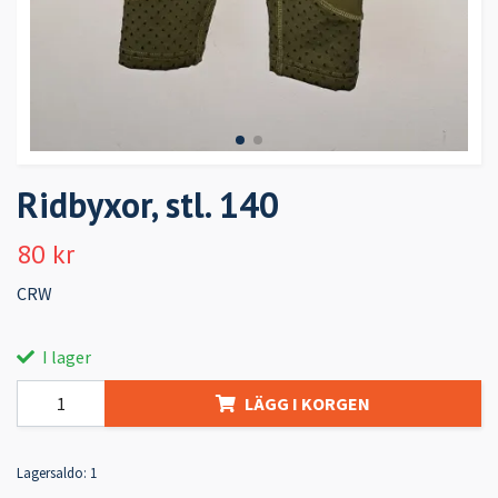
Ridbyxor, stl. 140
80 kr
CRW
I lager
LÄGG I KORGEN
Lagersaldo:
1