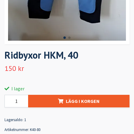
Ridbyxor HKM, 40
150 kr
I lager
LÄGG I KORGEN
Lagersaldo:
1
Artikelnummer:
K40-80