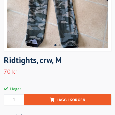
Ridtights, crw, M
70 kr
I lager
LÄGG I KORGEN