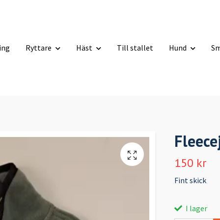
ning
Ryttare
Häst
Till stallet
Hund
Sm
Fleece
150 kr
Fint skick
I lager