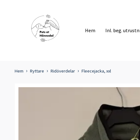
Hem
Inl. beg. utrust
Hem
Ryttare
Ridöverdelar
Fleecejacka, xxl