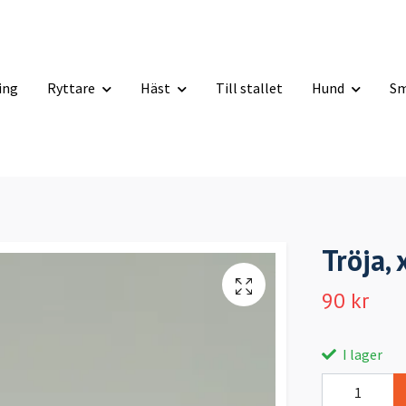
ning
Ryttare
Häst
Till stallet
Hund
Sm
Tröja, 
90 kr
I lager