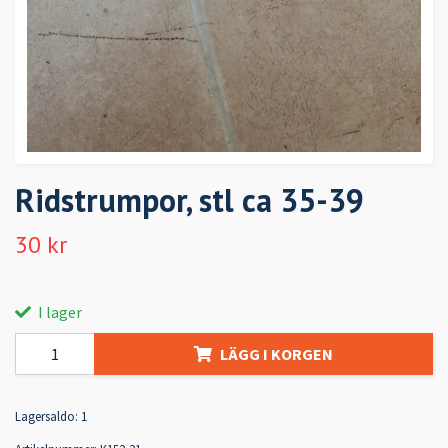
Ridstrumpor, stl ca 35-39
30 kr
I lager
LÄGG I KORGEN
Lagersaldo:
1