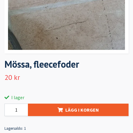
Mössa, fleecefoder
20 kr
I lager
LÄGG I KORGEN
Lagersaldo:
1