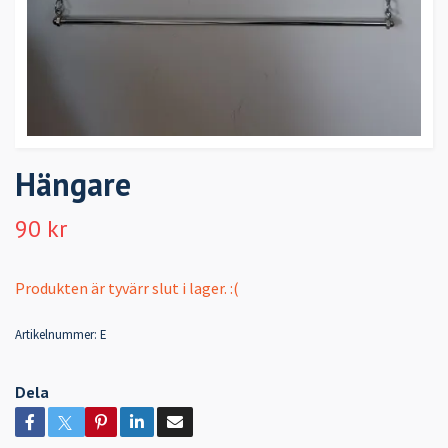
Hängare
90 kr
Produkten är tyvärr slut i lager. :(
Artikelnummer:
E
Dela